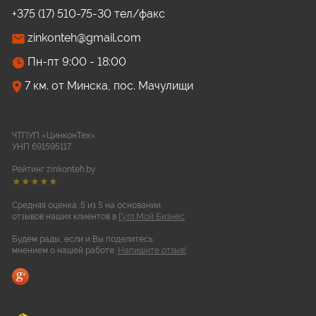
+375 (17) 510-75-30 тел/факс
zinkonteh@gmail.com
Пн-пт 9:00 - 18:00
7 км. от Минска, пос. Мачулищи
ЧТПУП «ЦинконТех»
УНП 691595117
Рейтинг zinkonteh.by
★★★★★
Средняя оценка: 5 из 5 на основании
отзывов наших клиентов в
Гугл Мой Бизнес
Будем рады, если и Вы поделитесь
мнением о нашей работе.
Напишите отзыв!