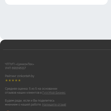
ЧТПУП «ЦинконТех»
УНП 691595117
Рейтинг zinkonteh.by
★★★★★
Средняя оценка: 5 из 5 на основании
отзывов наших клиентов в
Гугл Мой Бизнес
Будем рады, если и Вы поделитесь
мнением о нашей работе.
Напишите отзыв!