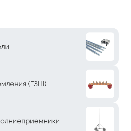
ели
мления (ГЗШ)
молниеприемники