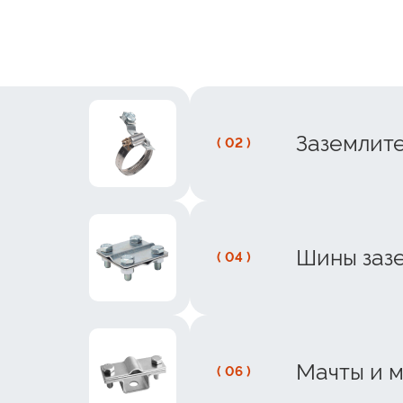
Заземлит
( 02 )
Шины зазе
( 04 )
Мачты и 
( 06 )