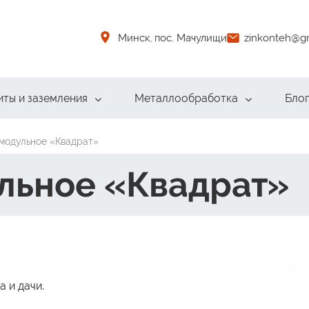
Минск, пос. Мачулищи
zinkonteh@g
ты и заземления
Металлообработка
Бло
модульное «Квадрат»
льное «Квадрат»
 и дачи.