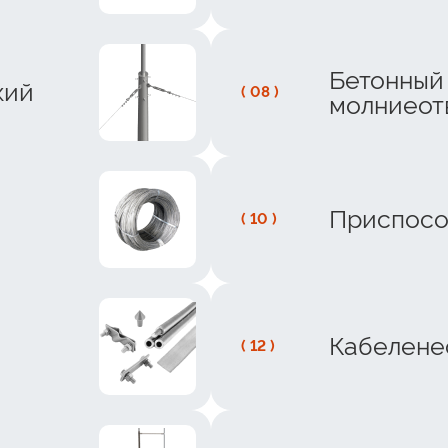
Бетонный
кий
( 08 )
молниеот
Приспосо
( 10 )
Кабелене
( 12 )